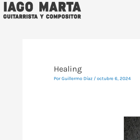
Ir
al
contenido
Navegación
de
entradas
Healing
Por
Guillermo Díaz
/
octubre 6, 2024