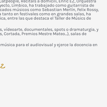
atpeople, Recitals a domicili, Enric EZ, Orquestra
oyecto, Límbico, ha trabajado como guitarrista de
acados músicos como Sebastian Merlín, Felix Rossy,
a tanto en festivales como en grandes salas, ha
a, entre las que destaca el Taller de Músics de
s, vídeoarte, documentales, spots o dramaturgia, y
, Cortada, Premios Mestre Mateo...), salas de
úsica para el audiovisual y ejerce la docencia en
ez