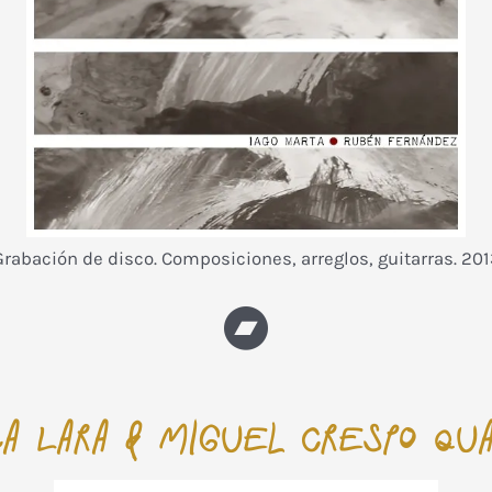
Grabación de disco. Composiciones, arreglos, guitarras. 201
a Lara & Miguel CrespO qu