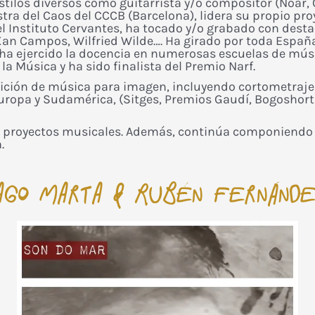
tilos diversos como guitarrista y/o compositor (Noar, C
stra del Caos del CCCB (Barcelona), lidera su propio pr
el Instituto Cervantes, ha tocado y/o grabado con dest
, Xan Campos, Wilfried Wilde…. Ha girado por toda Españ
ha ejercido la docencia en numerosas escuelas de músic
a Música y ha sido finalista del Premio Narf.
sición de música para imagen, incluyendo cortometraje
Europa y Sudamérica, (Sitges, Premios Gaudí, Bogoshorts
s proyectos musicales. Además, continúa componiendo m
.
agO Marta & Rubén Fernánd